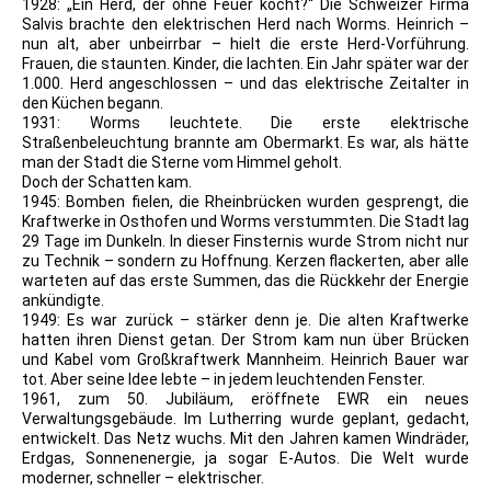
1928: „Ein Herd, der ohne Feuer kocht?“ Die Schweizer Firma
Salvis brachte den elektrischen Herd nach Worms. Heinrich –
nun alt, aber unbeirrbar – hielt die erste Herd-Vorführung.
Frauen, die staunten. Kinder, die lachten. Ein Jahr später war der
1.000. Herd angeschlossen – und das elektrische Zeitalter in
den Küchen begann.
1931: Worms leuchtete. Die erste elektrische
Straßenbeleuchtung brannte am Obermarkt. Es war, als hätte
man der Stadt die Sterne vom Himmel geholt.
Doch der Schatten kam.
1945: Bomben fielen, die Rheinbrücken wurden gesprengt, die
Kraftwerke in Osthofen und Worms verstummten. Die Stadt lag
29 Tage im Dunkeln. In dieser Finsternis wurde Strom nicht nur
zu Technik – sondern zu Hoffnung. Kerzen flackerten, aber alle
warteten auf das erste Summen, das die Rückkehr der Energie
ankündigte.
1949: Es war zurück – stärker denn je. Die alten Kraftwerke
hatten ihren Dienst getan. Der Strom kam nun über Brücken
und Kabel vom Großkraftwerk Mannheim. Heinrich Bauer war
tot. Aber seine Idee lebte – in jedem leuchtenden Fenster.
1961, zum 50. Jubiläum, eröffnete EWR ein neues
Verwaltungsgebäude. Im Lutherring wurde geplant, gedacht,
entwickelt. Das Netz wuchs. Mit den Jahren kamen Windräder,
Erdgas, Sonnenenergie, ja sogar E-Autos. Die Welt wurde
moderner, schneller – elektrischer.