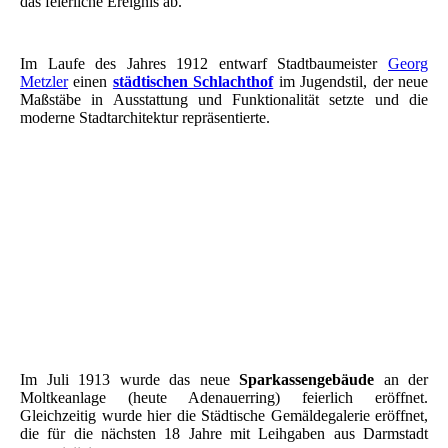
das feierliche Ereignis ab.
Im Laufe des Jahres 1912 entwarf Stadtbaumeister
Georg
Metzler
einen
städtischen Schlachthof
im Jugendstil, der neue
Maßstäbe in Ausstattung und Funktionalität setzte und die
moderne Stadtarchitektur repräsentierte.
REKLAMEMARKE WERBEMARKE SIEGELMARKE
STÄDTISCHE SPARKASSE ZU WORMS VON 1913
Postkarte Sparkasse am heutigen Adenauerring
Sparkasse am heutigen Adenauerring
Sparkasse Innenhof
Sparkasse Schalterhalle
Im Juli 1913 wurde das neue
Sparkassengebäude
an der
Moltkeanlage (heute Adenauerring) feierlich eröffnet.
Gleichzeitig wurde hier die Städtische Gemäldegalerie eröffnet,
die für die nächsten 18 Jahre mit Leihgaben aus Darmstadt