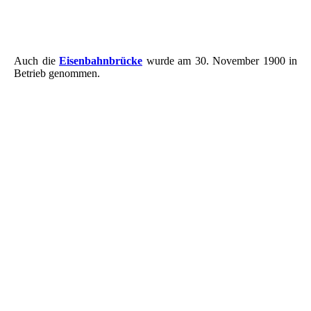
Postkarte Worms - Eisenbahnbrücke
Reklamemarke - Worms - Eisenbahnbrücke
Auch die
Eisenbahnbrücke
wurde am 30. November 1900 in
Betrieb genommen.
Bahnhof Worms
Bahnhof Worms .
Bahnhof Worms - Empfangsgebäude
Postkarte Haupbahnof Worms 1904
Bahnhof
Bahnhof Worms - Wartesaal I. und II. Klasse mit Speisesaal
Bahnhof Worms - Wartesaal III. und IV. Klasse
Bahnhof Wartesaal II. Klasse