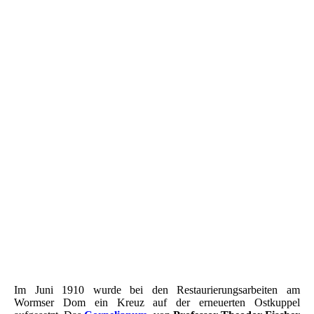
Cornelianeum Nibelungenbild
Wandbild im Cornelianium Worms - Die Nibelungen
Wandbild im Cornelianium Worms - Die Nibelungen
Wandbild im Cornelianium Worms - Die Nibelungen
Cornelianium Worms - Innen
1. Cornelianum Saal des Rahthauses zu Worms - Erläuterung
den 6 Nibelungenbilder
2. Cornelianum Saal des Rahthauses zu Worms - Erläuterung
den 6 Nibelungenbilder
3. Cornelianum Saal des Rahthauses zu Worms - Erläuterung
den 6 Nibelungenbilder
4. Cornelianum Saal des Rahthauses zu Worms - Erläuterung
den 6 Nibelungenbilder
Im Juni 1910 wurde bei den Restaurierungsarbeiten am
Wormser Dom ein Kreuz auf der erneuerten Ostkuppel