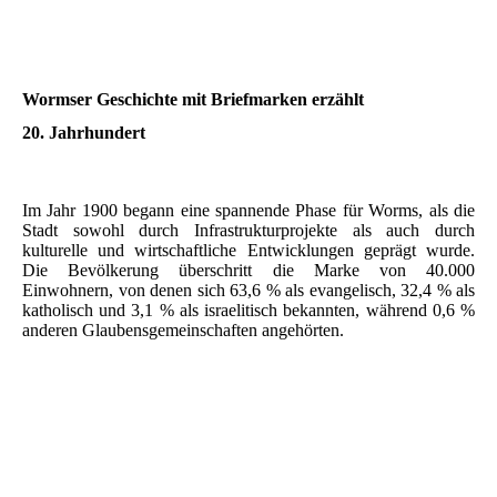
Wormser Geschichte mit Briefmarken erzählt
20. Jahrhundert
Im Jahr 1900 begann eine spannende Phase für Worms, als die
Stadt sowohl durch Infrastrukturprojekte als auch durch
kulturelle und wirtschaftliche Entwicklungen geprägt wurde.
Die Bevölkerung überschritt die Marke von 40.000
Einwohnern, von denen sich 63,6 % als evangelisch, 32,4 % als
katholisch und 3,1 % als israelitisch bekannten, während 0,6 %
anderen Glaubensgemeinschaften angehörten.
Ludwig III. von Hessen Großherzog Hessen-Darmstadt
Ernst-Ludwig-Brücke
1900 Rheinbrücke