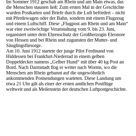
Im Sommer 1912 geschah am Rhein und am Main etwas, das
die Menschen staunen ließ: Zum ersten Mal in der Geschichte
wurden Postkarten und Briefe durch die Luft befördert – nicht
mit Pferdewagen oder der Bahn, sondern mit einem Flugzeug
und einem Luftschiff. Diese „Flugpost am Rhein und am Main“
war eine zweiwöchige Veranstaltung vom 9. bis 23. Juni,
organisiert unter dem Ehrenschutz der Großherzogin Eleonore
von Hessen und bei Rhein und zugunsten der Mutter- und
Säuglingsfürsorge.
Am 10. Juni 1912 startete der junge Pilot Ferdinand von
Hiddessen bei Frankfurt-Niederrad in einem gelben
Doppeldecker namens „Gelber Hund“ mit über 40 kg Post an
Bord. Nach Darmstadt flog er weiter nach Worms, wo die
Menschen am Rhein gebannt auf die ungewöhnlich
ankommenden Postsendungen warteten. Diese Landung um
etwa 21 Uhr gilt als einer der ersten amtlichen Postflüge
weltweit und als Meilenstein der deutschen Luftpostgeschichte.
Kampf gegen das Feuer - Polen 1957 - Michel Nr. 1025-1027
Nibelungenmühle Worms