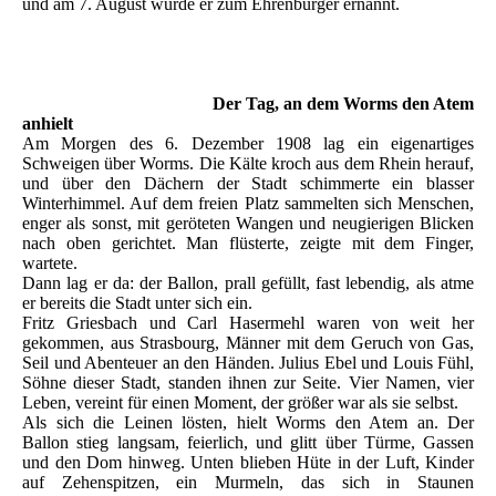
und am 7. August wurde er zum Ehrenbürger ernannt.
Der Tag, an dem Worms den Atem
anhielt
Am Morgen des 6. Dezember 1908 lag ein eigenartiges
Schweigen über Worms. Die Kälte kroch aus dem Rhein herauf,
und über den Dächern der Stadt schimmerte ein blasser
Winterhimmel. Auf dem freien Platz sammelten sich Menschen,
enger als sonst, mit geröteten Wangen und neugierigen Blicken
nach oben gerichtet. Man flüsterte, zeigte mit dem Finger,
wartete.
Dann lag er da: der Ballon, prall gefüllt, fast lebendig, als atme
er bereits die Stadt unter sich ein.
Fritz Griesbach und Carl Hasermehl waren von weit her
gekommen, aus Strasbourg, Männer mit dem Geruch von Gas,
Seil und Abenteuer an den Händen. Julius Ebel und Louis Fühl,
Söhne dieser Stadt, standen ihnen zur Seite. Vier Namen, vier
Leben, vereint für einen Moment, der größer war als sie selbst.
Als sich die Leinen lösten, hielt Worms den Atem an. Der
Ballon stieg langsam, feierlich, und glitt über Türme, Gassen
und den Dom hinweg. Unten blieben Hüte in der Luft, Kinder
auf Zehenspitzen, ein Murmeln, das sich in Staunen