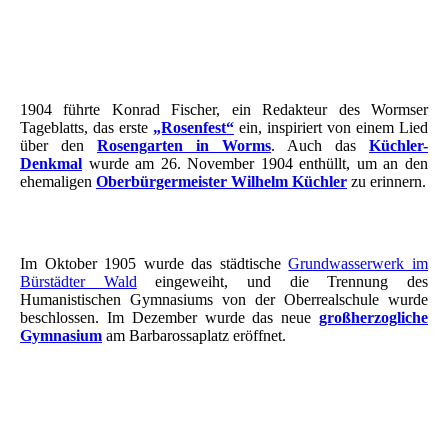
W.Küchler Denkmal 2026
W.Küchler Denkmal 2026
1904 führte Konrad Fischer, ein Redakteur des Wormser
Tageblatts, das erste
„Rosenfest“
ein, inspiriert von einem Lied
über den
Rosengarten in Worms
. Auch das
Küchler-
Denkmal
wurde am 26. November 1904 enthüllt, um an den
ehemaligen
Oberbürgermeister Wilhelm Küchler
zu erinnern.
Im Oktober 1905 wurde das städtische
Grundwasserwerk im
Bürstädter Wald
eingeweiht, und die Trennung des
Humanistischen Gymnasiums von der Oberrealschule wurde
beschlossen. Im Dezember wurde das neue
großherzogliche
Gymnasium
am Barbarossaplatz eröffnet.