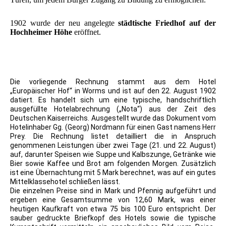
1902 wurde der neu angelegte
städtische Friedhof auf der
Hochheimer Höhe
eröffnet.
Die vorliegende Rechnung stammt aus dem Hotel
„Europäischer Hof“ in Worms und ist auf den 22. August 1902
datiert. Es handelt sich um eine typische, handschriftlich
ausgefüllte Hotelabrechnung („Nota“) aus der Zeit des
Deutschen Kaiserreichs. Ausgestellt wurde das Dokument vom
Hotelinhaber Gg. (Georg) Nordmann für einen Gast namens Herr
Prey. Die Rechnung listet detailliert die in Anspruch
genommenen Leistungen über zwei Tage (21. und 22. August)
auf, darunter Speisen wie Suppe und Kalbszunge, Getränke wie
Bier sowie Kaffee und Brot am folgenden Morgen. Zusätzlich
ist eine Übernachtung mit 5 Mark berechnet, was auf ein gutes
Mittelklassehotel schließen lässt.
Die einzelnen Preise sind in Mark und Pfennig aufgeführt und
ergeben eine Gesamtsumme von 12,60 Mark, was einer
heutigen Kaufkraft von etwa 75 bis 100 Euro entspricht. Der
sauber gedruckte Briefkopf des Hotels sowie die typische