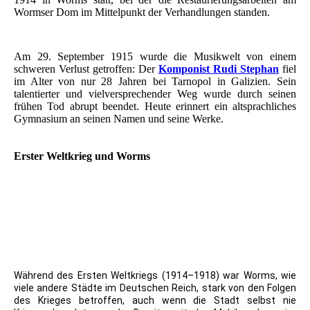
Wormser Dom im Mittelpunkt der Verhandlungen standen.
Am 29. September 1915 wurde die Musikwelt von einem
schweren Verlust getroffen: Der
Komponist Rudi Stephan
fiel
im Alter von nur 28 Jahren bei Tarnopol in Galizien. Sein
talentierter und vielversprechender Weg wurde durch seinen
frühen Tod abrupt beendet. Heute erinnert ein altsprachliches
Gymnasium an seinen Namen und seine Werke.
Erster Weltkrieg und Worms
Foto AK Gruppenfoto Soldaten Worms 1917 WK 1
AK WK 1 junger Soldat Worms an Weimar gelaufen 1915
Landwehr__
Worms Militär Propaganda Kaserne Caserne des Vallières
Kasernenhof 1925
Während des Ersten Weltkriegs (1914–1918) war Worms, wie
viele andere Städte im Deutschen Reich, stark von den Folgen
des Krieges betroffen, auch wenn die Stadt selbst nie