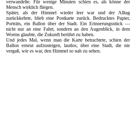
verwandelte. Für wenige Minuten schien es, als könne der
Mensch wirklich fliegen.
Später, als der Himmel wieder leer war und der Alltag
zurückkehrte, blieb eine Postkarte zurück. Bedrucktes Papier,
Porträts, ein Ballon über der Stadt. Ein Erinnerungsstück —
nicht nur an eine Fahrt, sondern an den Augenblick, in dem
Worms glaubte, die Zukunft berührt zu haben.
Und jedes Mal, wenn man die Karte betrachtete, schien der
Ballon erneut aufzusteigen, lautlos, über eine Stadt, die nie
vergaß, wie es war, den Himmel so nah zu sehen.
Theodor Fischer 28.05.1862 - 25.12.1938
Cornelianium und Dreifaltigkeitskirche Worms
AK Worms Cornelianum
Cornelianeum Festsaal
07.10.2021 Nibelungen Maximumkarte Siegfriedbrunnen
Cornelianeum Nibelungenbild