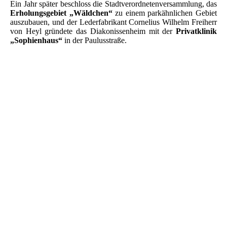
Ein Jahr später beschloss die Stadtverordnetenversammlung, das
Erholungsgebiet „Wäldchen“
zu einem parkähnlichen Gebiet
auszubauen, und der Lederfabrikant Cornelius Wilhelm Freiherr
von Heyl gründete das Diakonissenheim mit der
Privatklinik
„Sophienhaus“
in der Paulusstraße.
Der Großherzog von Hessen v.1906 - Festzug in Worms
PK 1907 Rosenfest
Das Rosenfest in Worms geschmückte Krämerstraße 1906
Rosengarten im Stadtpark Worms
Worms - Litho - Gruß aus Worms - Lutherdenkmal - Küchler-
Denkmal - Paulius Museum
Wilhelm Küchler
Küchlerdenkmal - Worms 1905
W.Küchler Denkmal 2026