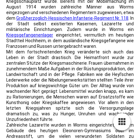
Kriegsschauplatz wurde. Bereits mit der Mobilmachung im
August 1914 wurden zahlreiche Männer aus Worms
eingezogen und verschiedenen Regimentern zugewiesen, etwa
dem
Großherzoglich-Hessischen Infanterie-Regiment Nr. 118
. In
der Stadt selbst existierten Kasernen, Lazarette und
militärische Einrichtungen. Zudem wurde in Worms ein
Kriegsgefangenenlager
eingerichtet, vermutlich im heutigen
Stadtteil Hochheim, in dem ausländische Kriegsgefangene wie
Franzosen und Russen untergebracht waren.
Mit dem fortschreitenden Krieg veränderte sich auch das
Leben in der Stadt drastisch. Die Heimatfront wurde zur
zentralen Stütze der Kriegsmaschinerie. Frauen übernahmen in
zunehmendem Maße Aufgaben in der Rüstungsproduktion, der
Landwirtschaft und in der Pflege. Fabriken wie die Heyl’schen
Lederwerke oder die Nibelungenwerkstätten stellten Teile ihrer
Produktion auf kriegswichtige Güter um. Der Alltag wurde von
wachsender Not geprägt: Lebensmittel wurden knapp, es kam
zu Rationierungen, die Menschen waren auf Ersatzstoffe wie
Kunsthonig oder Kriegskaffee angewiesen. Vor allem in den
letzten Kriegsjahren spitzte sich die Versorgungslage
dramatisch zu, was zu Hunger, Unruhen und wachsender
Unzufriedenheit führte.
Zahlreiche Lazarette wurden in Worms eingerichtet, etwa im
Gebäude des heutigen Eleonoren-Gymnasiums oder im
Andreasstift, um die vielen verwundeten Soldaten zu