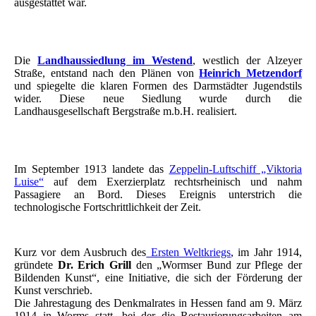
ausgestattet war.
Die
Landhaussiedlung im Westend
, westlich der Alzeyer
Straße, entstand nach den Plänen von
Heinrich Metzendorf
und spiegelte die klaren Formen des Darmstädter Jugendstils
wider. Diese neue Siedlung wurde durch die
Landhausgesellschaft Bergstraße m.b.H. realisiert.
Im September 1913 landete das
Zeppelin-Luftschiff „Viktoria
Luise“
auf dem Exerzierplatz rechtsrheinisch und nahm
Passagiere an Bord. Dieses Ereignis unterstrich die
technologische Fortschrittlichkeit der Zeit.
Kurz vor dem Ausbruch des
Ersten Weltkriegs
, im Jahr 1914,
gründete
Dr. Erich Grill
den „Wormser Bund zur Pflege der
Bildenden Kunst“, eine Initiative, die sich der Förderung der
Kunst verschrieb.
Die Jahrestagung des Denkmalrates in Hessen fand am 9. März
1914 in Worms statt, bei der die Restaurierungsarbeiten am