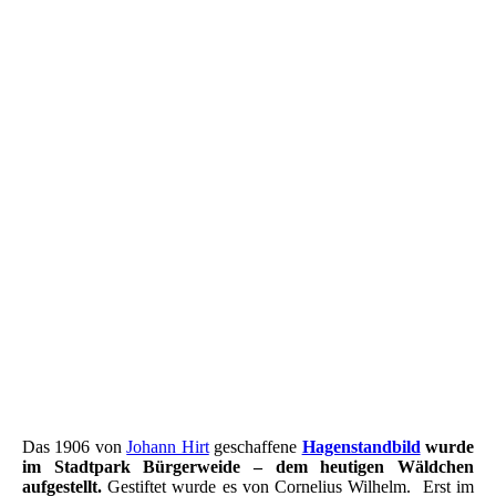
Hagenstandbild im Stadtpark
Straßenbahn Worms Abzweigung
Marktplatz - Staßenbahn
Straßenbahn Worms
Durchbruch der Stadtmauer für die neue Karolingerstraße, das
Raschitor.
PK Worms - Raschi-Tor
Straßenbahn - Worms
Brünhildenbrücke - Staßenbahn
Worms - Das Kröhler-Eck - Dreifaltigkeitskirche - Stassenbahn
1925 Worms - Stassenbahn
Das 1906 von
Johann Hirt
geschaffene
Hagenstandbild
wurde
im Stadtpark Bürgerweide – dem heutigen Wäldchen
aufgestellt.
Gestiftet wurde es von Cornelius Wilhelm. Erst im