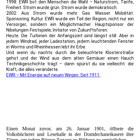
1998: EWR bot den Menschen die Wahl – Naturstrom, Tarife,
Freiheit. Strom wurde grün. Strom wurde demokratisch.
2002: Aus Strom wurde mehr. Gas. Wasser. Mobilität.
Sponsoring. Kultur. EWR wurde ein Teil der Region, nicht nur ein
Versorger, sondern ein Möglichmacher. Hauptsponsor der
Nibelungen-Festspiele, Initiator von Zukunftsforen.
Heute. Die Turbinen der Anfangszeit sind längst still. Aber in
jedem Windrad, jeder Ladestation, jedem leuchtenden Fenster
in Worms und Rheinhessen lebt ihr Erbe.
Und wenn du nachts durch die beleuchtete Klosterstraße
gehst und der Wind aus dem alten Gemäuer einen Hauch
Technikgeschichte trägt – dann spürst du sie vielleicht: die
Kraft, die alles veränderte.
EWR – Mit Energie auf neuen Wegen. Seit 1911.
Bibliotheken Bücher -Briefmarken Gedenkset Gedenkblatt
postfrisch
Dechaneigasse 1 - Stadtbibliothek und Stadtarchiv 1926 - ©
Stadtarchiv Worms 303_07118
Einen Monat zuvor, am 26. Januar 1901, öffnete die
Volksbücherei und Lesehalle in der Domdechaneikasere ihre
Türen, um jedem Bürger Zugang zu Bildung zu ermöglichen.