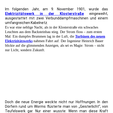
Im folgenden Jahr, am 9. November 1901, wurde das
Elektrizitätswerk in der Klosterstraße
eingeweiht,
ausgestattet mit zwei Verbunddampfmaschinen und einem
umfangreichen Kabelnetz.
Es war eine neblige Nacht, als in der Klosterstraße ein schwaches
Leuchten aus dem Backsteinbau stieg. Der Strom floss – zum ersten
Mal. Ein dumpfes Brummen lag in der Luft, die
Turbinen des neuen
Elektrizitätswerks
nahmen Fahrt auf. Der Ingenieur Heinrich Bauer
blickte auf die glimmenden Anzeigen, als sei es Magie. Strom – nicht
nur Licht, sondern Zukunft.
Laos gestempelt Strom Energie Kraftwerk Mast Spule Arbeiter
Kabel Technik
USA gestempelt Strom Energie Solar Elektrizizät sparen
Klimawandel - Michel. 10918
1985 USA Mi Nr. 1752 postfrisch MNH Elektrifizierung Strom
Energie Strommast Natur
Doch die neue Energie weckte nicht nur Hoffnungen. In den
Dörfern rund um Worms flüsterte man von „Geisterlicht“, von
Teufelswerk gar. Nur einer wusste: Wenn man diese Kraft