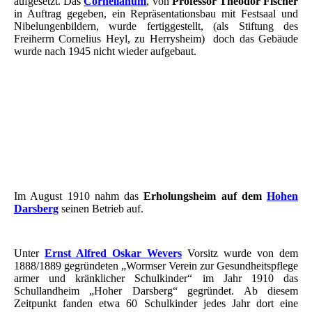
aufgesetzt. Das
Cornelianum
, von
Professor Theodor Fischer
in Auftrag gegeben, ein Repräsentationsbau mit Festsaal und
Nibelungenbildern, wurde fertiggestellt, (als Stiftung des
Freiherrn Cornelius Heyl, zu Herrysheim) doch das Gebäude
wurde nach 1945 nicht wieder aufgebaut.
Schullandheim - Darsberg
Vignette Worms Kindererholungsheim
Kindererholungsheim der Stadt Worms
Postkarte - Schullandheim der Stadt Worms - Hoher Darsberg
Im August 1910 nahm das
Erholungsheim auf dem
Hohen
Darsberg
seinen Betrieb auf.
Unter
Ernst Alfred Oskar Wevers
Vorsitz wurde von dem
1888/1889 gegründeten „Wormser Verein zur Gesundheitspflege
armer und kränklicher Schulkinder“ im Jahr 1910 das
Schullandheim „Hoher Darsberg“ gegründet. Ab diesem
Zeitpunkt fanden etwa 60 Schulkinder jedes Jahr dort eine