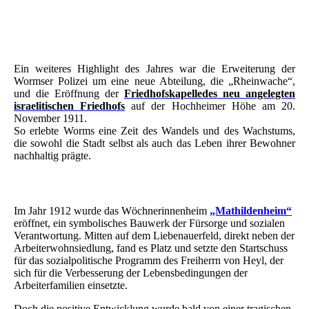
Trauerhalle des neuen Jüdischen Friedhofs 1911 - Worms
Jüdischer Friedhof 2026 Worms SCHUM - Hochheimer Höhe
(1)
Ein weiteres Highlight des Jahres war die Erweiterung der
Wormser Polizei um eine neue Abteilung, die „Rheinwache“,
und die Eröffnung der
Friedhofskapelle
des neu angelegten
israelitischen Friedhofs
auf der Hochheimer Höhe am 20.
November 1911.
So erlebte Worms eine Zeit des Wandels und des Wachstums,
die sowohl die Stadt selbst als auch das Leben ihrer Bewohner
nachhaltig prägte.
Im Jahr 1912 wurde das Wöchnerinnenheim
„Mathildenheim“
eröffnet, ein symbolisches Bauwerk der Fürsorge und sozialen
Verantwortung. Mitten auf dem Liebenauerfeld, direkt neben der
Arbeiterwohnsiedlung, fand es Platz und setzte den Startschuss
für das sozialpolitische Programm des Freiherrn von Heyl, der
sich für die Verbesserung der Lebensbedingungen der
Arbeiterfamilien einsetzte.
Doch die positive Entwicklung wurde bald von einer tragischen