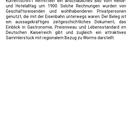
Kurrentschrift vermitteln ein anschauliches Bild vom Reise-
und Hotelalltag um 1900. Solche Rechnungen wurden von
Geschäftsreisenden und wohlhabenderen Privatpersonen
genutzt, die mit der Eisenbahn unterwegs waren. Der Beleg ist
ein aussagekräftiges zeitgeschichtliches Dokument, das
Einblick in Gastronomie, Preisniveau und Lebensstandard im
Deutschen Kaiserreich gibt und zugleich ein attraktives
Sammlerstück mit regionalem Bezug zu Worms darstellt.
Postkarte - Partie im Wäldchen
Worms - Privatklinik Sophienhaus - Paulusstr. 9
Worms - Privatklinik Sophienhaus - Paulusstr. 9
Worms - Privatklinik Sophienhaus - Paulusstr. 9
Worms - Privatklinik Sophienhaus - Paulusstr. 9