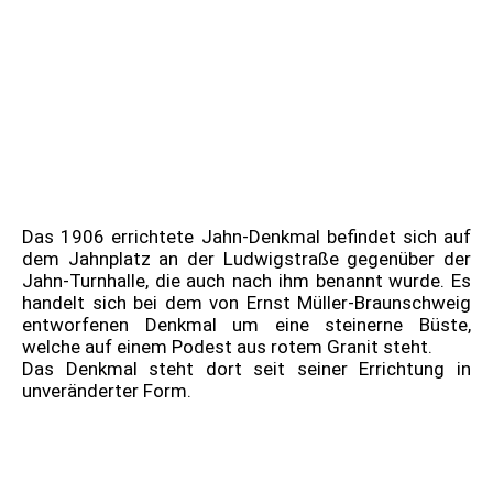
Jahndenkmal
Jahnplatz - Edition 5000
Jahn - Platz - Jahndenkmal 2026
Jahn - Platz - Jahndenkmal 2026
Berlin 1978 Bogenteile Michel-Nr.570 - 200. Geburtstag
Friedrich Ludwig Jahn
Das 1906 errichtete Jahn-Denkmal befindet sich auf
dem Jahnplatz an der Ludwigstraße gegenüber der
Jahn-Turnhalle, die auch nach ihm benannt wurde. Es
handelt sich bei dem von Ernst Müller-Braunschweig
entworfenen Denkmal um eine steinerne Büste,
welche auf einem Podest aus rotem Granit steht.
Das Denkmal steht dort seit seiner Errichtung in
unveränderter Form.
Johann Christian Hirt - 04.03.1836 - 19.08.1897