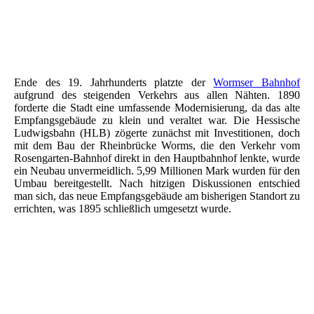
Bahnhof Speisesaal Worms
Bahnhof Haupthalle
Bahnhof Worms - Siegfriedstr.
Ende des 19. Jahrhunderts platzte der
Wormser Bahnhof
aufgrund des steigenden Verkehrs aus allen Nähten. 1890
forderte die Stadt eine umfassende Modernisierung, da das alte
Empfangsgebäude zu klein und veraltet war. Die Hessische
Ludwigsbahn (HLB) zögerte zunächst mit Investitionen, doch
mit dem Bau der Rheinbrücke Worms, die den Verkehr vom
Rosengarten-Bahnhof direkt in den Hauptbahnhof lenkte, wurde
ein Neubau unvermeidlich. 5,99 Millionen Mark wurden für den
Umbau bereitgestellt. Nach hitzigen Diskussionen entschied
man sich, das neue Empfangsgebäude am bisherigen Standort zu
errichten, was 1895 schließlich umgesetzt wurde.
Nibelungenschule Worms
Nibelungenschule Worms
Postkarte Nibelungenschule Worms