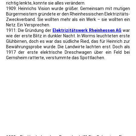
richtig lenkte, konnte sie alles verändern.
1909: Heinrichs Vision wurde größer. Gemeinsam mit mutigen
Bürgermeistern gründete er den Rheinhessischen Elektrizitäts-
Zweckverband. Sie wollten mehr als ein Werk – sie wollten ein
Netz. Ein Versprechen.
1911: Die Gründung der
Elektrizitätswerk Rheinhessen AG
war
wie der erste Blitz in dunkler Nacht. In Worms leuchteten erste
Glühbirnen, doch es war das südliche Ried, das für Heinrich zur
Bewährungsprobe wurde. Die Landwirte lachten erst. Doch als
1917 der erste elektrische Dreschwagen über ein Feld bei
Gernsheim ratterte, verstummte das Spottlachen.
DR - Rechnung Elektrizitätswerk Rheinhessen Worms -
Undenheim 1921 - Bild1
DR - Rechnung Elektrizitätswerk Rheinhessen Worms -
Undenheim 1921 - Bild2 - gefaltete Rückseite
DR - Rechnung Elektrizitätswerk Rheinhessen Worms -
Undenheim 1921 - Bild3
DR - Rechnung Elektrizitätswerk Rheinhessen Worms -
Undenheim 1921 - Bild4