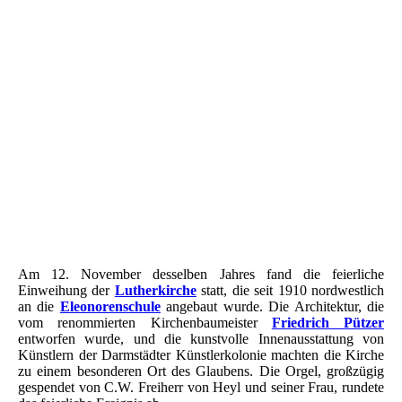
Friedrich Pützer 1871-1922
Eleonorenschule und Wasserturm in Worms
Worms - Wasserturmplatz
Lutherkirche
Eleonorienschule - Wasserturm - Worms
Worms - Lutherkirche - Eleonorenschule
Worms - Partie am Wasserturm
Lutherkirche - Wasserturm - ELO - Litho
Am 12. November desselben Jahres fand die feierliche
Einweihung der
Lutherkirche
statt, die seit 1910 nordwestlich
an die
Eleonorenschule
angebaut wurde. Die Architektur, die
vom renommierten Kirchenbaumeister
Friedrich Pützer
entworfen wurde, und die kunstvolle Innenausstattung von
Künstlern der Darmstädter Künstlerkolonie machten die Kirche
zu einem besonderen Ort des Glaubens. Die Orgel, großzügig
gespendet von C.W. Freiherr von Heyl und seiner Frau, rundete