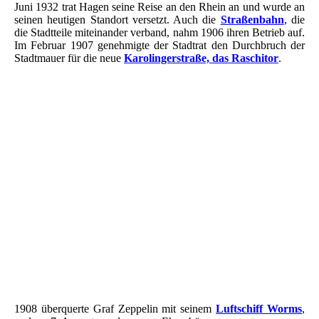
Juni 1932 trat Hagen seine Reise an den Rhein an und wurde an
seinen heutigen Standort versetzt. Auch die
Straßenbahn
, die
die Stadtteile miteinander verband, nahm 1906 ihren Betrieb auf.
Im Februar 1907 genehmigte der Stadtrat den Durchbruch der
Stadtmauer für die neue
Karolingerstraße, das Raschitor
.
picture-400
08.07.1988 Numinsbrief 150 Jahre Graf Zeppelin
Sonderstempel Friedrichshafen
1934 3 Reichs Mark - Graf Zeppelin - Michel DR Nr. 539 -
Flugpostmarken - postfrisch
Reklamemarke - Graf Zeppelin
08.07.1938 Sonderstempel FFM 100 Geburtstag des Grafen v
Zeppelin - PK Graf von Zeppelin - Als General der Kavallerie__
Foto Zeppelin LZ 11 Viktoria Luise Verkehrsluftschiff Deutsche
Luftschifffahrt
1908 überquerte Graf Zeppelin mit seinem
Luftschiff Worms
,