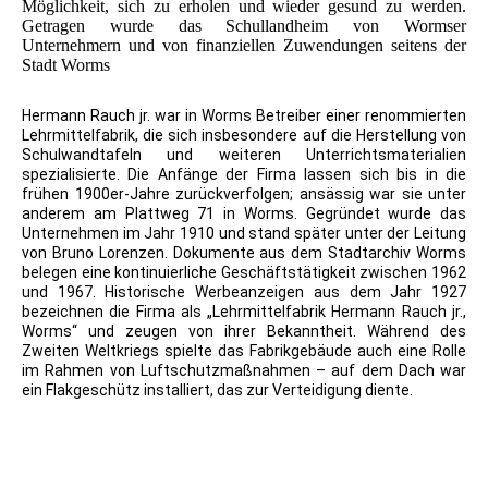
Möglichkeit, sich zu erholen und wieder gesund zu werden.
Getragen wurde das Schullandheim von Wormser
Unternehmern und von finanziellen Zuwendungen seitens der
Stadt Worms
Hermann Rauch jr. war in Worms Betreiber einer renommierten
Lehrmittelfabrik, die sich insbesondere auf die Herstellung von
Schulwandtafeln und weiteren Unterrichtsmaterialien
spezialisierte. Die Anfänge der Firma lassen sich bis in die
frühen 1900er-Jahre zurückverfolgen; ansässig war sie unter
anderem am Plattweg 71 in Worms. Gegründet wurde das
Unternehmen im Jahr 1910 und stand später unter der Leitung
von Bruno Lorenzen. Dokumente aus dem Stadtarchiv Worms
belegen eine kontinuierliche Geschäftstätigkeit zwischen 1962
und 1967. Historische Werbeanzeigen aus dem Jahr 1927
bezeichnen die Firma als „Lehrmittelfabrik Hermann Rauch jr.,
Worms“ und zeugen von ihrer Bekanntheit. Während des
Zweiten Weltkriegs spielte das Fabrikgebäude auch eine Rolle
im Rahmen von Luftschutzmaßnahmen – auf dem Dach war
ein Flakgeschütz installiert, das zur Verteidigung diente.
01.07.2019 - FDC Polizisten des Bundes und der Länder