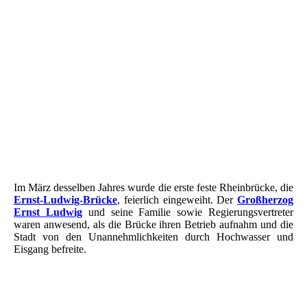
Nibelungenbrücke
Nibelungenbrücke
Nibelungenbrücke
Reklamemarke - Worms - Ludwigsbrücke
Reklamemarke - Worms - Neue Rheinbrücke
Ernst Ludwig Rheinbrücke
Ernst Ludwig Brücke
Im März desselben Jahres wurde die erste feste Rheinbrücke, die
Ernst-Ludwig-Brücke
, feierlich eingeweiht. Der
Großherzog
Ernst Ludwig
und seine Familie sowie Regierungsvertreter
waren anwesend, als die Brücke ihren Betrieb aufnahm und die
Stadt von den Unannehmlichkeiten durch Hochwasser und
Eisgang befreite.
Eisenbahnbrücke und Saal Colloseum und Seppl Boos