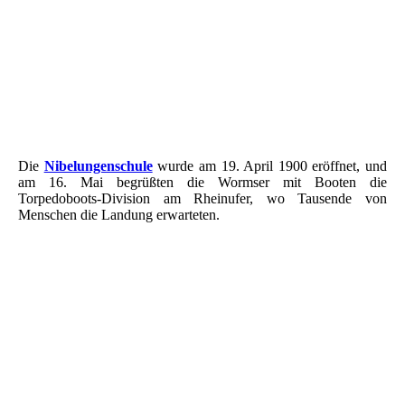
WORMS - Nibelungenschule
Worms - Nibelungenschule
Individual - Torpedobote - Mai 1900 - 01
Individual - Torpedobote - Mai 1900 - 02
Die
Nibelungenschule
wurde am 19. April 1900 eröffnet, und
am 16. Mai begrüßten die Wormser mit Booten die
Torpedoboots-Division am Rheinufer, wo Tausende von
Menschen die Landung erwarteten.
1901 Kraftwerk Klosterstraße - Turninenhalle - Innen - Turbinen
1911 - SSW-Dampfturbinen in der Turbinenhalle
1913 Belegschaft
Elektroinstallation
Energiemobil - Festzug (Bild nach 1910)