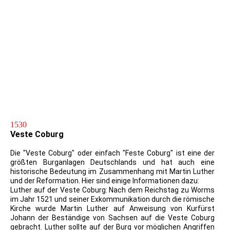
2017.04.13_FDC_500Jahre Reformation Luther
ETS_Marburg
2017.04.13_FDC_500Jahre Reformation Luther
ETS_Marburg2
2017.07.08_500 Jahre Reformation M-K Luther Zwingli
Melanchthon Marburg 8. Juli 2017 (VfB09
2017.07.08_500 Jahre Reformation M-K Luther Zwingli
Melanchthon Marburg 8. Juli 2017 (VfB010
1530
Veste Coburg
Die "Veste Coburg" oder einfach "Feste Coburg" ist eine der
größten Burganlagen Deutschlands und hat auch eine
historische Bedeutung im Zusammenhang mit Martin Luther
und der Reformation. Hier sind einige Informationen dazu:
Luther auf der Veste Coburg: Nach dem Reichstag zu Worms
im Jahr 1521 und seiner Exkommunikation durch die römische
Kirche wurde Martin Luther auf Anweisung von Kurfürst
Johann der Beständige von Sachsen auf die Veste Coburg
gebracht. Luther sollte auf der Burg vor möglichen Angriffen