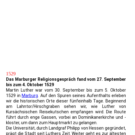
Eisenach_Fotos_Wartburg1
p14 ddr eisenach wartburg - lichtbild-schincke kg zeitz 2
2017.05.11_Maximumkarte_Wartburg_ETS_Eisenach
2017.05.11_Maximumkarte_Wartburg_ETS_Essen
2017.05.11_Maximumkarte_Wartburg_ETS_Eisenach1_3
2022.02.23_Wartburg Numinsbrief 2Euro Münze
1529
Das Marburger Religionsgespräch fand vom 27. September
bis zum 4. Oktober 1529
Martin Luther war vom 30. September bis zum 5. Oktober
1529 in
Marburg
. Auf den Spuren seines Aufenthalts erleben
wir die historischen Orte dieser fünfeinhalb Tage. Beginnend
am Lahntor/Hirschgraben sehen wir, wie Luther von
Kursächsischen Reisekutschen empfangen wird. Die Route
führt durch enge Gassen, vorbei an Dominikanerkirche und -
kloster, um dann zum Hauptmarkt zu gelangen.
Die Universität, durch Landgraf Philipp von Hessen gegründet,
prägt die Stadt seit Luthers Zeit. Weiter geht es zur ältesten