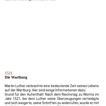
Lutherdenkmal bei Altenstein i. Thüringen
C.G.GEYSER (1742), n. SCHUBERT
1923 Luthers im Thüringerwalde 4. Mai 1521 -
Kupfertiefdruck - nach Ferdinand Graf von Harrach
Gefangennahme Luthers im Thüringerwalde 4. Mai 1551
1521
Die Wartburg
Martin Luther verbrachte eine bedeutende Zeit seines Lebens
auf der Wartburg. Hier sind einige Informationen dazu:
Grund für den Aufenthalt: Nach dem Reichstag zu Worms im
Jahr 1521, bei dem Luther seine Überzeugungen verteidigte
und sich weigerte, seine Schriften zu widerrufen, wurde er mit