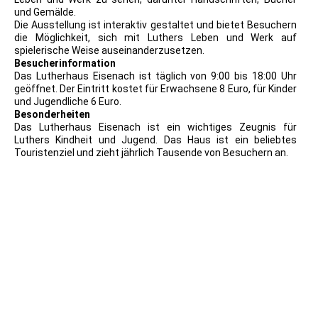
und Gemälde.
Die Ausstellung ist interaktiv gestaltet und bietet Besuchern
die Möglichkeit, sich mit Luthers Leben und Werk auf
spielerische Weise auseinanderzusetzen.
Besucherinformation
Das Lutherhaus Eisenach ist täglich von 9:00 bis 18:00 Uhr
geöffnet. Der Eintritt kostet für Erwachsene 8 Euro, für Kinder
und Jugendliche 6 Euro.
Besonderheiten
Das Lutherhaus Eisenach ist ein wichtiges Zeugnis für
Luthers Kindheit und Jugend. Das Haus ist ein beliebtes
Touristenziel und zieht jährlich Tausende von Besuchern an.
1978.01.24_Lutherhaus Eisenach Maximumkarte Michel-Nr
DDR 2298
P 11 DDR Eisenach Lutherhaus wartburg verlag max keßler
jjena ak430
1978.01.24_Lutherhaus Eisenach Maximumkarte2 Michel-Nr
DDR 2298
1904.05.22_Drucksache gelaufen 1904 in Ansichtskarte mit