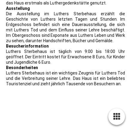
das Haus erstmals als Luthergedenkstätte genutzt.
Ausstellung
Die Ausstellung im Luthers Sterbehaus erzählt die
Geschichte von Luthers letzten Tagen und Stunden. Im
Erdgeschoss befindet sich eine Dauerausstellung, die sich
mit Luthers Tod und dem Einfluss seiner Lehre beschäftigt.
Im Obergeschoss sind Exponate aus Luthers Leben und Werk
zu sehen, darunter Handschriften, Bücher und Gemälde.
Besucherinformation
Luthers Sterbehaus ist täglich von 9:00 bis 18:00 Uhr
geöffnet. Der Eintritt kostet für Erwachsene 8 Euro, für Kinder
und Jugendliche 6 Euro.
Besonderheiten
Luthers Sterbehaus ist ein wichtiges Zeugnis für Luthers Tod
und die Verbreitung seiner Lehre. Das Haus ist ein beliebtes
Touristenziel und zieht jährlich Tausende von Besuchern an.
1917_PK_12_Paul Süß AG Mügeln
Dresden_12_LutherterbehausEisleben
1983_DDR_PK_Luther Sterbehaus in Eisleben
PK Eisleben - Luthers Bahrtuch im Sterbehaus