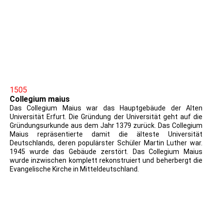
1983_DDR_PK_Lutherstube der Lutherhalle Wohngemach
und Ort der Tischreden
1983_DDR_PK_Augustinerkloster in Wittenberg - Wohnsitz
und späteres Eigentum Luthers
1505
Collegium maius
Das Collegium Maius war das Hauptgebäude der Alten
Universität Erfurt. Die Gründung der Universität geht auf die
Gründungsurkunde aus dem Jahr 1379 zurück. Das Collegium
Maius repräsentierte damit die älteste Universität
Deutschlands, deren populärster Schüler Martin Luther war.
1945 wurde das Gebäude zerstört. Das Collegium Maius
wurde inzwischen komplett rekonstruiert und beherbergt die
Evangelische Kirche in Mitteldeutschland.
Erfurt Collegium Majus Alte Uni