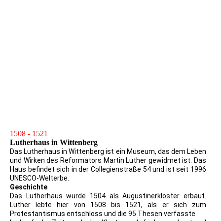
Lutherstube im Lutherhaus Eisenach5
1983_DDR_PK_Haus der Frau Cotta in Eisenach Luhter
wohnte bei Ihr als Lateinschühler
Eisenach_Fotos_Lutherhaus4
Eisenach_Fotos_6
Eisenach_Fotos_5
Eisenach Lutherhaus Lithographie Handcoloriert
1508 - 1521
Lutherhaus in Wittenberg
Das Lutherhaus in Wittenberg ist ein Museum, das dem Leben
und Wirken des Reformators Martin Luther gewidmet ist. Das
Haus befindet sich in der Collegienstraße 54 und ist seit 1996
UNESCO-Welterbe.
Geschichte
Das Lutherhaus wurde 1504 als Augustinerkloster erbaut.
Luther lebte hier von 1508 bis 1521, als er sich zum
Protestantismus entschloss und die 95 Thesen verfasste.