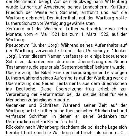
der Reichsacht belegt. Auf dem Rückweg nach Wittenberg
wurde Luther auf Anweisung seines Landesherrn, Kurfürst
Friedrich der Weise von Sachsen, entführt und auf die
Wartburg gebracht. Der Aufenthalt auf der Wartburg sollte
Luthers Schutz vor Verfolgung gewährleisten.
Zeitraum auf der Wartburg: Luther verbrachte etwa zehn
Monate, vom 4. Mai 1521 bis zum 1. März 1522, auf der
Wartburg.
Pseudonym "Junker Jörg": Während seines Aufenthalts auf
der Wartburg verwendete Luther das Pseudonym "Junker
Jörg". Unter diesem Namen verfasste er einige bedeutende
Schriften, darunter eine deutsche Übersetzung des Neuen
Testaments, die später als "Septemberbibel" bekannt wurde.
Übersetzung der Bibel: Eine der herausragenden Leistungen
Luthers während seines Aufenthalts auf der Wartburg war die
Übersetzung des Neuen Testaments aus dem Griechischen
ins Deutsche. Diese Übersetzung trug erheblich zur
Verbreitung der Reformation bei, da sie die Bibel für viele
Menschen zugänglicher machte.
Gedanken und Schriften: Während seiner Zeit auf der
Wartburg setzte Luther seine theologischen Studien fort und
verfasste Schriften, in denen er seine Gedanken zur
Reformation und zur Kirche festhielt.
Rückkehr nach Wittenberg: Nachdem die politische Lage sich
beruhigt hatte und die Wartburg nicht mehr als sicherer Ort