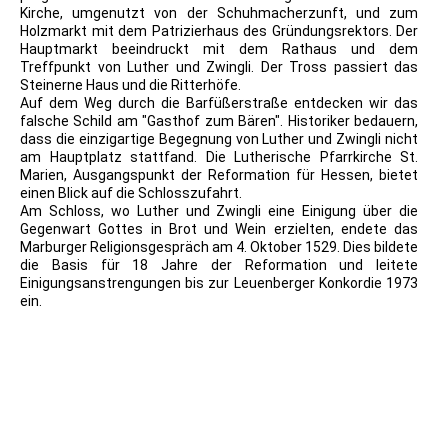
Kirche, umgenutzt von der Schuhmacherzunft, und zum
Holzmarkt mit dem Patrizierhaus des Gründungsrektors. Der
Hauptmarkt beeindruckt mit dem Rathaus und dem
Treffpunkt von Luther und Zwingli. Der Tross passiert das
Steinerne Haus und die Ritterhöfe.
Auf dem Weg durch die Barfüßerstraße entdecken wir das
falsche Schild am "Gasthof zum Bären". Historiker bedauern,
dass die einzigartige Begegnung von Luther und Zwingli nicht
am Hauptplatz stattfand. Die Lutherische Pfarrkirche St.
Marien, Ausgangspunkt der Reformation für Hessen, bietet
einen Blick auf die Schlosszufahrt.
Am Schloss, wo Luther und Zwingli eine Einigung über die
Gegenwart Gottes in Brot und Wein erzielten, endete das
Marburger Religionsgespräch am 4. Oktober 1529. Dies bildete
die Basis für 18 Jahre der Reformation und leitete
Einigungsanstrengungen bis zur Leuenberger Konkordie 1973
ein.
2017.04.13_Maximumkarte_500Jahre Reformation Luther
ETS_Marburg
2017.04.13_Maximumkarte_500Jahre Reformation Luther
ETS_Marburg2