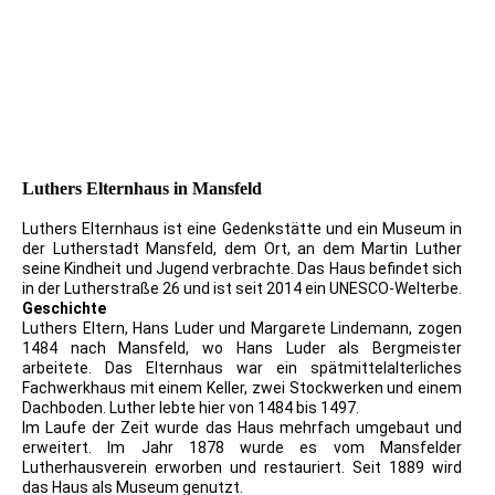
1917_PK_12_Paul Süß AG Mügeln
Dresden_01_LutherGeburtshaus Eisleben
PK Lutherhaus
1983_DDR_PK_Luthers Geburtshaus_Eisleben
Luthers Elternhaus in Mansfeld
Luthers Elternhaus ist eine Gedenkstätte und ein Museum in
der Lutherstadt Mansfeld, dem Ort, an dem Martin Luther
seine Kindheit und Jugend verbrachte. Das Haus befindet sich
in der Lutherstraße 26 und ist seit 2014 ein UNESCO-Welterbe.
Geschichte
Luthers Eltern, Hans Luder und Margarete Lindemann, zogen
1484 nach Mansfeld, wo Hans Luder als Bergmeister
arbeitete. Das Elternhaus war ein spätmittelalterliches
Fachwerkhaus mit einem Keller, zwei Stockwerken und einem
Dachboden. Luther lebte hier von 1484 bis 1497.
Im Laufe der Zeit wurde das Haus mehrfach umgebaut und
erweitert. Im Jahr 1878 wurde es vom Mansfelder
Lutherhausverein erworben und restauriert. Seit 1889 wird
das Haus als Museum genutzt.