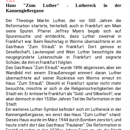
1521
Haus "Zum Luther" - Luthereck in der
Kannengießergasse
Der Theologe Martin Luther, der vor 500 Jahren die
Reformation startete, hinterließ auch in Frankfurt am Main
seine Spuren. Pfarrer Jeffrey Myers begab sich auf
Spurensuche und entdeckte, dass Luther zweimal in
Frankfurt war. Beim Reichstag in Worms übernachtete er im
Gasthaus "Zum Strauß" in Frankfurt. Dort genoss er
Gesellschaft, Lautenspiel und Wein. Luther besichtigte die
neugegründete Lateinschule in Frankfurt und segnete
Schüler, die ihm in Frankfurt folgten.
Das Gasthaus "Zum Strauß" wurde 1896 abgerissen, aber ein
Wandbild mit einem Straußenvogel erinnert daran. Luther
übernachtete auf seiner Rückreise von Worms erneut im
Haus "Zum Strauß". Obwohl er Frankfurt später nicht mehr
besuchte, mischte er sich in die Religionsstreitigkeiten der
Stadt ein. Er kritisierte Frankfurt als "Gold- und Silberloch", war
aber dennoch in den 1530er Jahren Teil der Reformation in der
Stadt.
Ein weiteres Luther-Symbol befindet sich im Luthereck in der
Kannengießergasse, wo einst das Haus "Zum Luther" stand.
Dieses Haus wurde im März 1944 durch Bomben zerstört, und
heute steht dort das Gasthaus "Paulaner". Die Reformation in