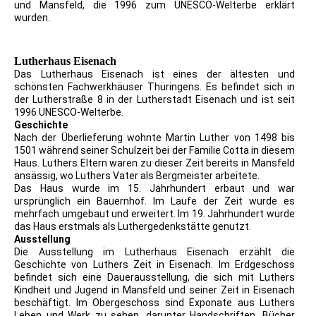
und Mansfeld, die 1996 zum UNESCO-Welterbe erklärt
wurden.
Lutherhaus Eisenach
Das Lutherhaus Eisenach ist eines der ältesten und
schönsten Fachwerkhäuser Thüringens. Es befindet sich in
der Lutherstraße 8 in der Lutherstadt Eisenach und ist seit
1996 UNESCO-Welterbe.
Geschichte
Nach der Überlieferung wohnte Martin Luther von 1498 bis
1501 während seiner Schulzeit bei der Familie Cotta in diesem
Haus. Luthers Eltern waren zu dieser Zeit bereits in Mansfeld
ansässig, wo Luthers Vater als Bergmeister arbeitete.
Das Haus wurde im 15. Jahrhundert erbaut und war
ursprünglich ein Bauernhof. Im Laufe der Zeit wurde es
mehrfach umgebaut und erweitert. Im 19. Jahrhundert wurde
das Haus erstmals als Luthergedenkstätte genutzt.
Ausstellung
Die Ausstellung im Lutherhaus Eisenach erzählt die
Geschichte von Luthers Zeit in Eisenach. Im Erdgeschoss
befindet sich eine Dauerausstellung, die sich mit Luthers
Kindheit und Jugend in Mansfeld und seiner Zeit in Eisenach
beschäftigt. Im Obergeschoss sind Exponate aus Luthers
Leben und Werk zu sehen, darunter Handschriften, Bücher