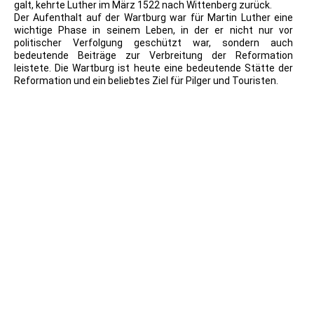
galt, kehrte Luther im März 1522 nach Wittenberg zurück.
Der Aufenthalt auf der Wartburg war für Martin Luther eine
wichtige Phase in seinem Leben, in der er nicht nur vor
politischer Verfolgung geschützt war, sondern auch
bedeutende Beiträge zur Verbreitung der Reformation
leistete. Die Wartburg ist heute eine bedeutende Stätte der
Reformation und ein beliebtes Ziel für Pilger und Touristen.
1930 PK Wartburghof
1917_PK_12_Paul Süß AG Mügeln Dresden_08_Luthetub
Wartburg
PK_03
PK 1982 Wartburg Blick auf den Nürnberger Erker an der
Vogtei
1917_PK_fischr un Wittig Leipzig_1532_
1921_Martin Luther Eisenach Wartburg Burghof mit
Gedenkstempel 1921
Eisenach_Fotos_Wartburg2