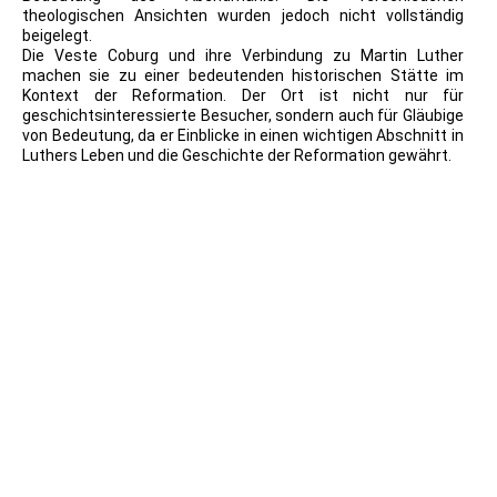
theologischen Ansichten wurden jedoch nicht vollständig
beigelegt.
Die Veste Coburg und ihre Verbindung zu Martin Luther
machen sie zu einer bedeutenden historischen Stätte im
Kontext der Reformation. Der Ort ist nicht nur für
geschichtsinteressierte Besucher, sondern auch für Gläubige
von Bedeutung, da er Einblicke in einen wichtigen Abschnitt in
Luthers Leben und die Geschichte der Reformation gewährt.
Holzschnitt Die Feste Coburg
2022.05.28_Veste Coburg Maximumkartet 2
2022.05.28_Veste Coburg Maximumkartet 3
2022.05.28_Veste Coburg Maximumkartet 1
2022.05.28_Veste Coburg Maximumkartet 4
2022.05.28_Veste Coburg Gedenkblatt 3