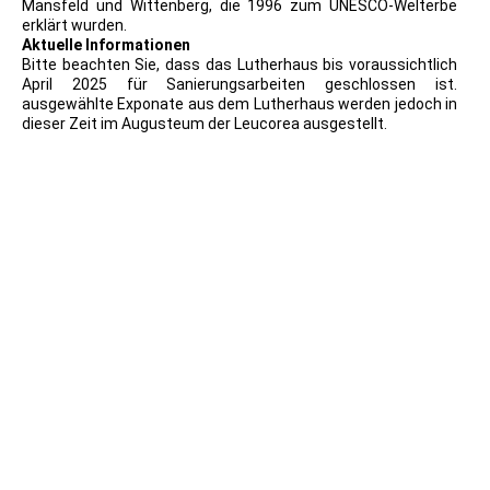
Mansfeld und Wittenberg, die 1996 zum UNESCO-Welterbe
erklärt wurden.
Aktuelle Informationen
Bitte beachten Sie, dass das Lutherhaus bis voraussichtlich
April 2025 für Sanierungsarbeiten geschlossen ist.
ausgewählte Exponate aus dem Lutherhaus werden jedoch in
dieser Zeit im Augusteum der Leucorea ausgestellt.
1930 PK Wohnhaus Luthers in Wittenberg und Ehering
Luthers
PK Ehemaliges Augustiner Kloster
PK_2 Beetsaal Martinsstift 1921_T_1
p6
PK 1921 erfurt Augustinerstift_1
1917_PK_12_Paul Süß AG Mügeln Dresden_04_LutherZelle
AUGUSTINERkloster
1917_PK_12_Paul Süß AG Mügeln Dresden_10_Luther
wohntube wittenberg