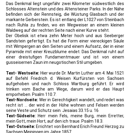
Das Denkmal liegt ungefähr zwei Kilometer südwestlich des
Schlosses Altenstein und des Altensteiner Parks. In der Nähe
befinden sich der Rennsteig, die Wüstung Glasbach und der
markante Gerberstein. Es ist entlang der L1027 von Steinbach
nach Ruhla zu finden, wo ein Wegweiser an einem kleinen
Waldweg auf der rechten Seite nach einer Kurve steht.
Der Obelisk ist etwa zehn Meter hoch und aus Seeberger
Sandstein gefertigt. Es hat die Form einer viereckigen Säule
mit Wimpergen an den Seiten und einem Aufsatz, der in einer
Pyramide mit einer Kreuzblume endet. Das Denkmal ruht auf
einer dreistufigen Fundamentmauer und ist von einem
gusseisernen Zaun im neugotischen Stil umgeben.
Text- Westseite:
Hier wurde Dr. Martin Luther am 4. Mai 1521
auf Befehl Friedrich d. Weisen Kurfürsten von Sachsen
aufgehoben und nach Schloss Wartburg geführt. Er wird
trinken vom Bache am Wege, darum wird er das Haupt
emporheben. Psalm 110.7.
Text-Nordseite:
Wer in Gerechtigkeit wandelt, und redet was
recht ist … der wird in der Höhe wohnen und Felsen werden
seine Veste und Schutz sein. Jesaias 33.15 u. 16
Text-Südseite:
Herr mein Fels, meine Burg, mein Erretter,
mein Gott, mein Hort, auf den ich traue. Psalm 18.3.
Text-Ostseite:
Errichtet von Bernhard Erich Freund Herzog zu
Sachsen Meiningen im Jahre 1857